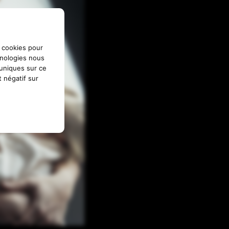
s cookies pour
hnologies nous
 uniques sur ce
t négatif sur