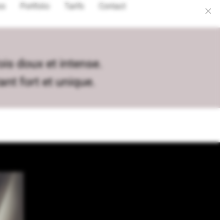
os
Portfolio
Tarifs
Contact
is doux et intense.
nt fort et unique.