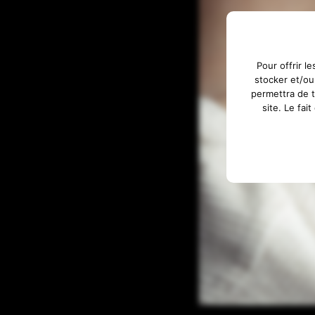
Pour offrir l
stocker et/ou
permettra de t
site. Le fai