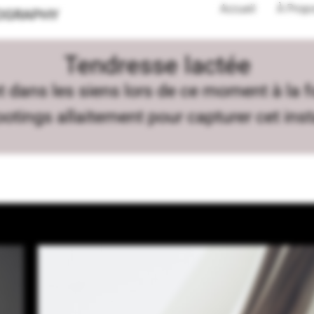
Accueil
À Prop
OGRAPHY
Tendresse lactée
 dans les siens lors de ce moment à la fo
otings allaitement pour capturer cet insta